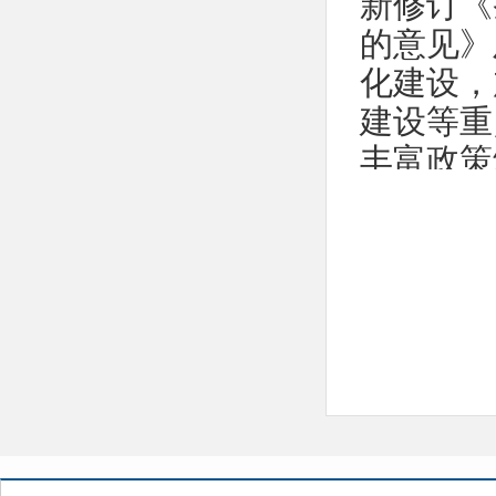
新修订《
的意见》
化建设，
建设等重
丰富政策
造“阳光
（一）
2024
布信息2
条，通知
（二）
泽州县
《机构法