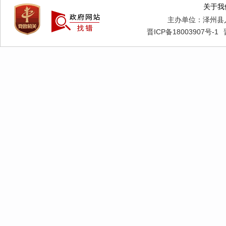
单位未收
关于我
（三）
主办单位：泽州县
晋ICP备18003907号-1
2024
0个。
（四）
2024
（五）
成立了
副书记王
政府信息
展。
二、主
第二