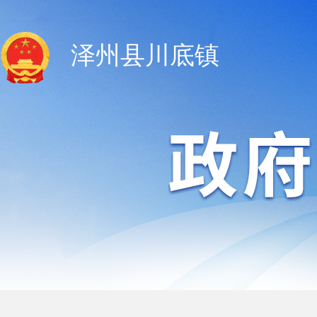
泽州县川底镇